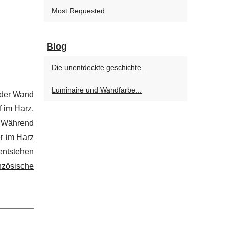
Most Requested
Blog
Die unentdeckte geschichte...
Luminaire und Wandfarbe...
 der Wand
f im Harz,
. Während
er im Harz
 entstehen
nzösische