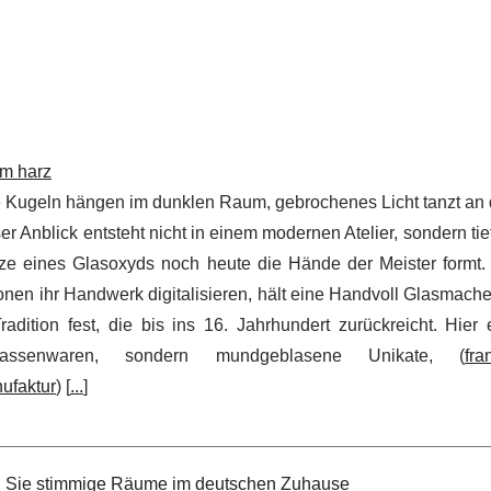
im harz
 Kugeln hängen im dunklen Raum, gebrochenes Licht tanzt an
er Anblick entsteht nicht in einem modernen Atelier, sondern tie
tze eines Glasoxyds noch heute die Hände der Meister formt
onen ihr Handwerk digitalisieren, hält eine Handvoll Glasmach
radition fest, die bis ins 16. Jahrhundert zurückreicht. Hier
assenwaren, sondern mundgeblasene Unikate, (
fra
nufaktur
) [
...
]
n Sie stimmige Räume im deutschen Zuhause